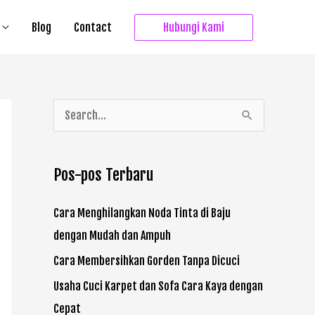
Blog
Contact
Hubungi Kami
C
a
r
Pos-pos Terbaru
i
u
Cara Menghilangkan Noda Tinta di Baju
n
dengan Mudah dan Ampuh
t
Cara Membersihkan Gorden Tanpa Dicuci
u
Usaha Cuci Karpet dan Sofa Cara Kaya dengan
k
Cepat
: