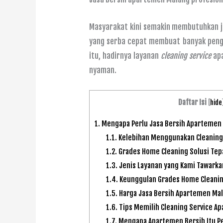
Masyarakat kini semakin membutuhkan j
yang serba cepat membuat banyak peng
itu, hadirnya layanan
cleaning service
apa
nyaman.
Daftar Isi
[
hide
1.
Mengapa Perlu Jasa Bersih Apartemen 
1.1.
Kelebihan Menggunakan Cleaning
1.2.
Grades Home Cleaning Solusi Tep
1.3.
Jenis Layanan yang Kami Tawarka
1.4.
Keunggulan Grades Home Cleanin
1.5.
Harga Jasa Bersih Apartemen Ma
1.6.
Tips Memilih Cleaning Service A
1.7.
Mengapa Apartemen Bersih Itu P