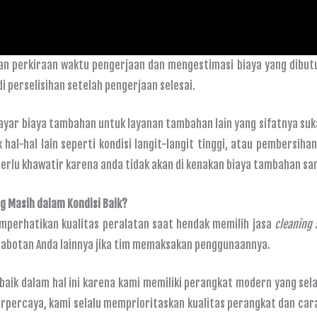
n perkiraan waktu pengerjaan dan mengestimasi biaya yang dibutuh
i perselisihan setelah pengerjaan selesai.
bayar biaya tambahan untuk layanan tambahan lain yang sifatnya suk
l-hal lain seperti kondisi langit-langit tinggi, atau pembersiha
erlu khawatir karena anda tidak akan di kenakan biaya tambahan sam
 Masih dalam Kondisi Baik?
emperhatikan kualitas peralatan saat hendak memilih jasa
cleaning 
rabotan Anda lainnya jika tim memaksakan penggunaannya.
baik dalam hal ini karena kami memiliki perangkat modern yang sela
erpercaya, kami selalu memprioritaskan kualitas perangkat dan ca