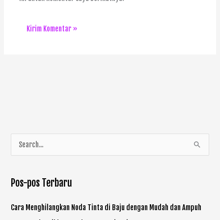
C
a
r
Pos-pos Terbaru
i
u
Cara Menghilangkan Noda Tinta di Baju dengan Mudah dan Ampuh
n